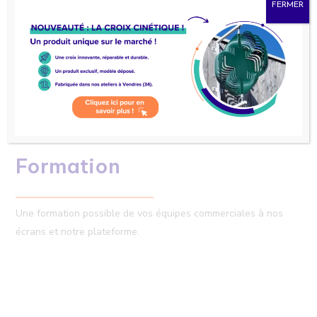
FERMER
Notre hotline est disponible 5j/7.
Formation
Une formation possible de vos équipes commerciales à nos
écrans et notre plateforme.