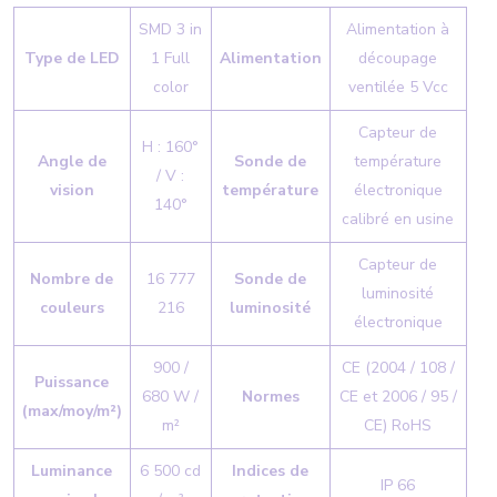
SMD 3 in
Alimentation à
Type de LED
1 Full
Alimentation
découpage
color
ventilée 5 Vcc
Capteur de
H : 160°
Angle de
Sonde de
température
/ V :
vision
température
électronique
140°
calibré en usine
Capteur de
Nombre de
16 777
Sonde de
luminosité
couleurs
216
luminosité
électronique
900 /
CE (2004 / 108 /
Puissance
680 W /
Normes
CE et 2006 / 95 /
(max/moy/m²)
m²
CE) RoHS
Luminance
6 500 cd
Indices de
IP 66